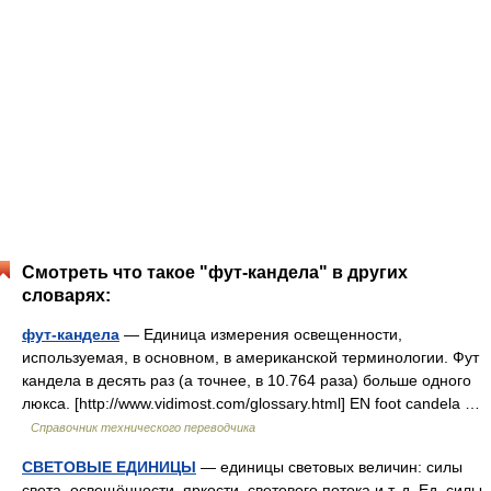
Смотреть что такое "фут-кандела" в других
словарях:
фут-кандела
— Единица измерения освещенности,
используемая, в основном, в американской терминологии. Фут
кандела в десять раз (а точнее, в 10.764 раза) больше одного
люкса. [http://www.vidimost.com/glossary.html] EN foot candela …
Справочник технического переводчика
СВЕТОВЫЕ ЕДИНИЦЫ
— единицы световых величин: силы
света, освещённости, яркости, светового потока и т. д. Ед. силы