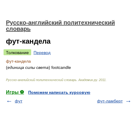
Русско-английский политехнический
словарь
фут-кандела
Толкование
Перевод
фут-кандела
(
единица силы света
)
footcandle
Русско-английский политехнический словарь
.
Академик.ру
.
2011
.
Игры ⚽
Поможем написать курсовую
фут
фут-ламберт