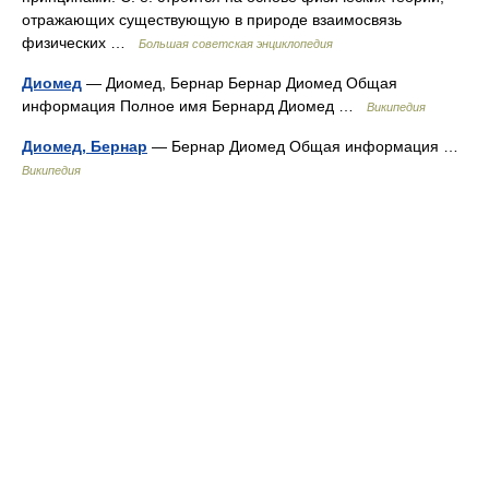
отражающих существующую в природе взаимосвязь
физических …
Большая советская энциклопедия
Диомед
— Диомед, Бернар Бернар Диомед Общая
информация Полное имя Бернард Диомед …
Википедия
Диомед, Бернар
— Бернар Диомед Общая информация …
Википедия