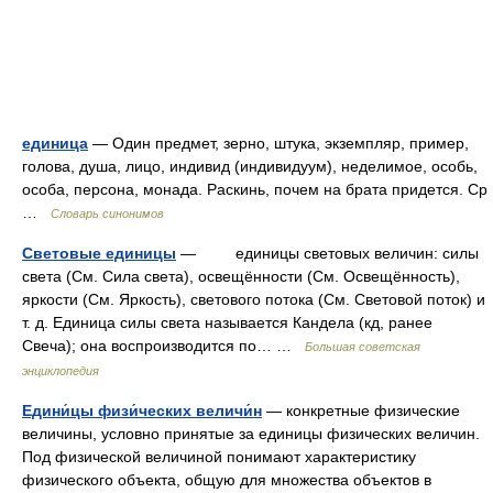
единица
— Один предмет, зерно, штука, экземпляр, пример,
голова, душа, лицо, индивид (индивидуум), неделимое, особь,
особа, персона, монада. Раскинь, почем на брата придется. Ср
…
Словарь синонимов
Световые единицы
— единицы световых величин: силы
света (См. Сила света), освещённости (См. Освещённость),
яркости (См. Яркость), светового потока (См. Световой поток) и
т. д. Единица силы света называется Кандела (кд, ранее
Свеча); она воспроизводится по… …
Большая советская
энциклопедия
Едини́цы физи́ческих величи́н
— конкретные физические
величины, условно принятые за единицы физических величин.
Под физической величиной понимают характеристику
физического объекта, общую для множества объектов в